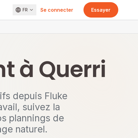
Se connecter
Essayer
FR
t à Querri
fs depuis Fluke
vail, suivez la
s plannings de
ge naturel.