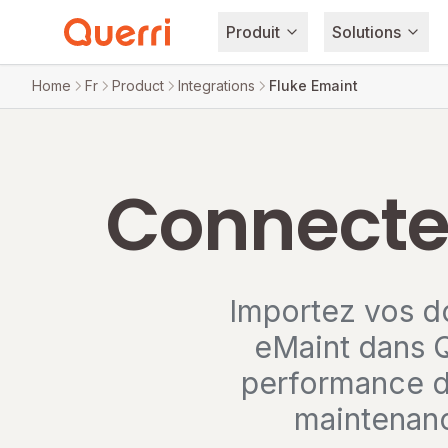
Produit
Solutions
Skip to content
Home
Fr
Product
Integrations
Fluke Emaint
Connectez
Importez vos d
eMaint dans Qu
performance d
maintenanc